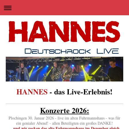
HANNES
- das Live-Erlebnis
!
Konzerte 2026:
Plochingen 30. Januar 2026 - live im alten Fuhrmannshaus - was für
ein genialer Abend! - allen Beteiligten ein großes DANKE!
...und wir rocken das alte Fuhrmannshaus im Dezember gleich